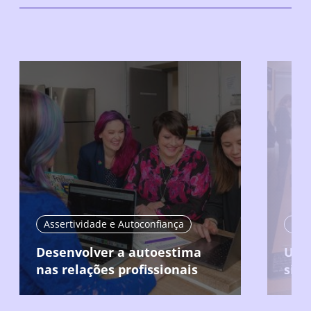
Assertividade e Autoconfiança
Asse
Desenvolver a autoestima
Usar
nas relações profissionais
situ