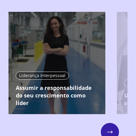
Liderança Interpessoal
Lide
Assumir a responsabilidade
do seu crescimento como
Usar
líder
sua 
Next