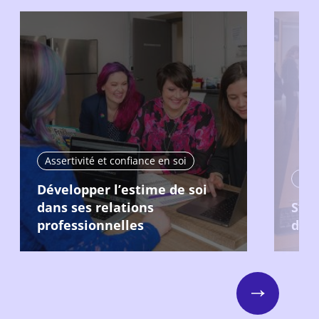
Assertivité et confiance en soi
Asse
Développer l’estime de soi
dans ses relations
S’af
professionnelles
déli
Next