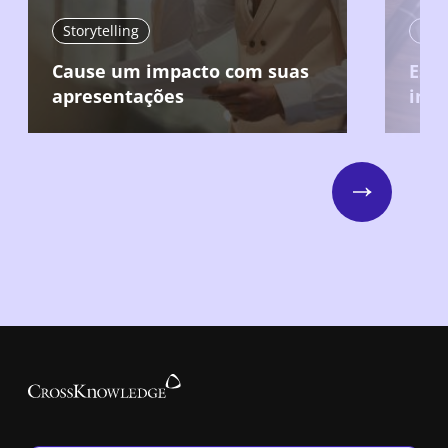
Storytelling
Stor
Cause um impacto com suas
Estr
apresentações
inte
Next