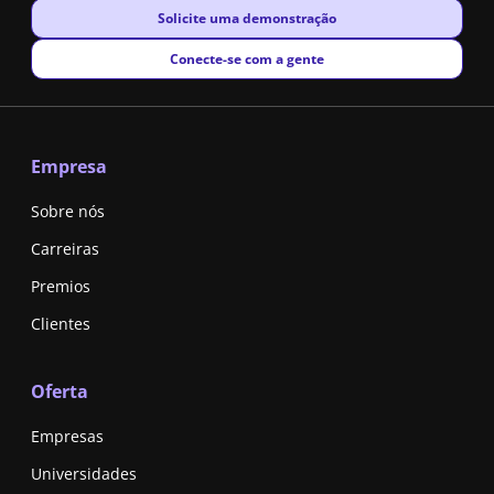
New window
Solicite uma demonstração
New window
Conecte-se com a gente
Empresa
Sobre nós
Carreiras
Premios
Clientes
Oferta
Empresas
Universidades