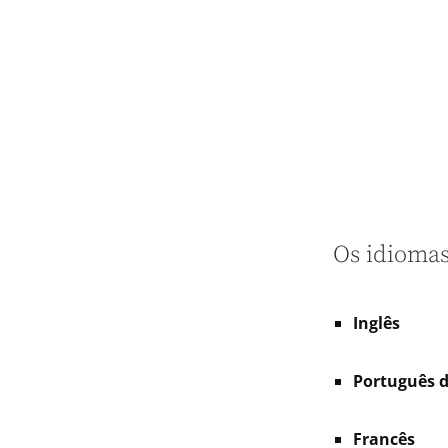
Os idiomas
Inglês
Português d
Francês