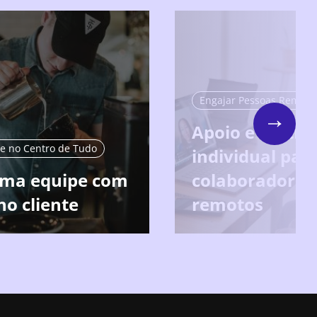
Engajar Pessoas Remot
Apoio e motiv
Next
te no Centro de Tudo
individual par
uma equipe com
colaboradores
no cliente
remotos