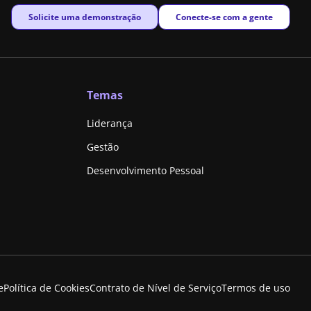
New window
New window
Solicite uma demonstração
Conecte-se com a gente
Temas
Liderança
Gestão
Desenvolvimento Pessoal
e
Política de Cookies
Contrato de Nível de Serviço
Termos de uso