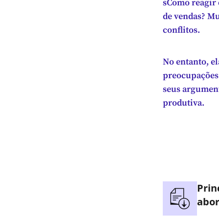
sComo reagir 
de vendas? Mu
conflitos.
No entanto, e
preocupações 
seus argument
produtiva.
Prin
abor