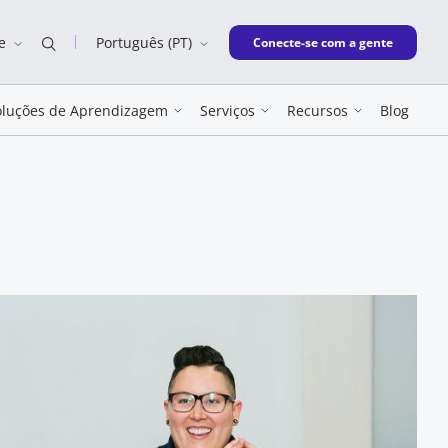
e
Português (PT)
New window
Conecte-se com a gente
oluções de Aprendizagem
Serviços
Recursos
Blog