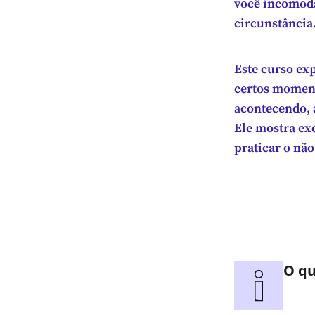
você incomoda
circunstância
Este curso ex
certos moment
acontecendo, 
Ele mostra exe
praticar o nã
O qu