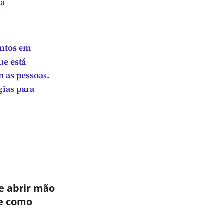
da
entos em
ue está
m as pessoas.
gias para
e abrir mão
e como