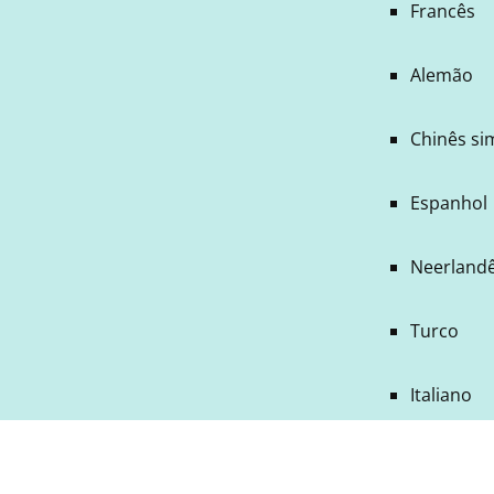
Francês
Alemão
Chinês si
Espanhol
Neerland
Turco
Italiano