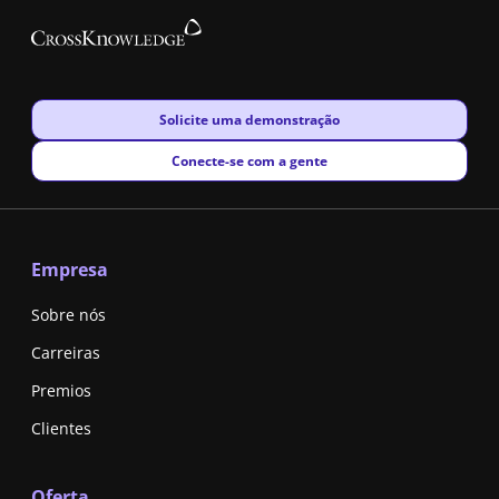
New window
Solicite uma demonstração
New window
Conecte-se com a gente
Empresa
Sobre nós
Carreiras
Premios
Clientes
Oferta