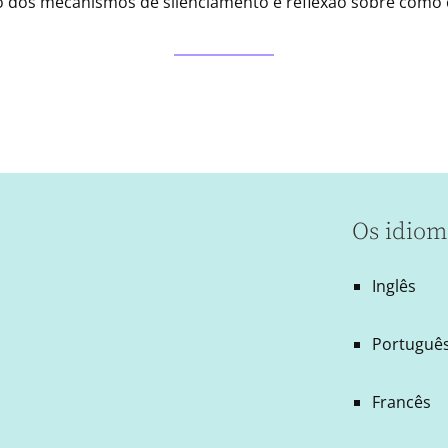
ão dos mecanismos de silenciamento e reflexão sobre como
Os idiom
Inglês
Português
Francês