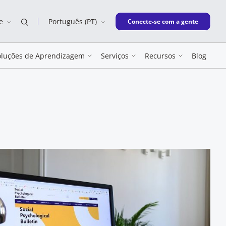
e
Português (PT)
New window
Conecte-se com a gente
oluções de Aprendizagem
Serviços
Recursos
Blog