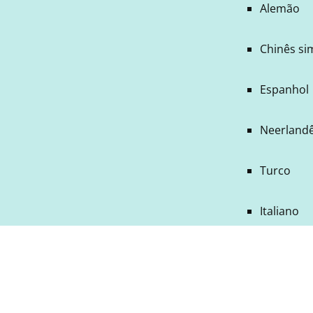
Alemão
Chinês si
Espanhol
Neerland
Turco
Italiano