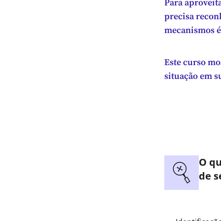
Para aproveit
precisa recon
mecanismos é 
Este curso mo
situação em s
O qu
de s