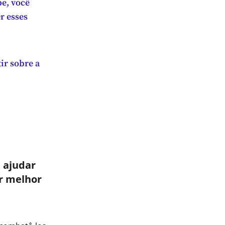
pe, você
r esses
ir sobre a
 ajudar
r melhor