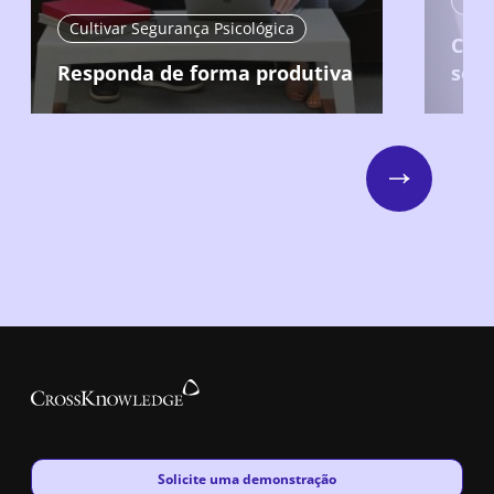
Cult
Cultivar Segurança Psicológica
Crie
Responda de forma produtiva
segu
Next
New window
Solicite uma demonstração