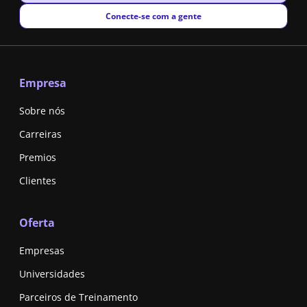
New window
Conecte-se com a gente
Empresa
Sobre nós
Carreiras
Premios
Clientes
Oferta
Empresas
Universidades
Parceiros de Treinamento