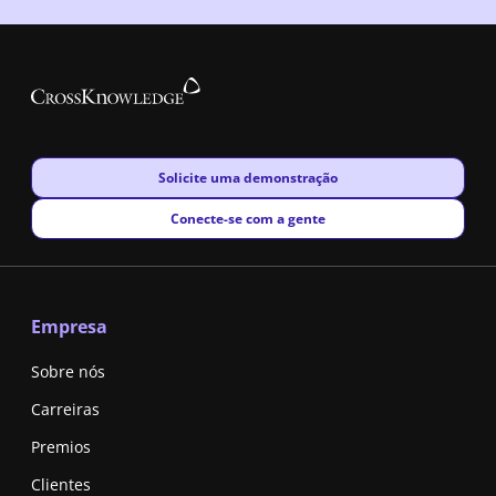
New window
Solicite uma demonstração
New window
Conecte-se com a gente
Empresa
Sobre nós
Carreiras
Premios
Clientes