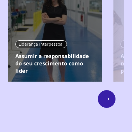
Liderança Interpessoal
Lide
Assumir a responsabilidade
Acei
do seu crescimento como
resp
líder
pro
Next