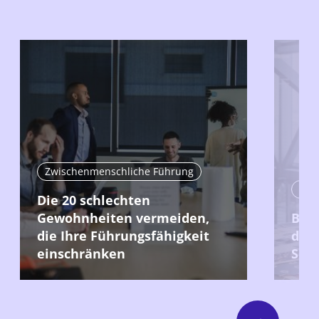
Zwischenmenschliche Führung
Zwi
Die 20 schlechten
Gewohnheiten vermeiden,
Bit
die Ihre Führungsfähigkeit
den
einschränken
Sel