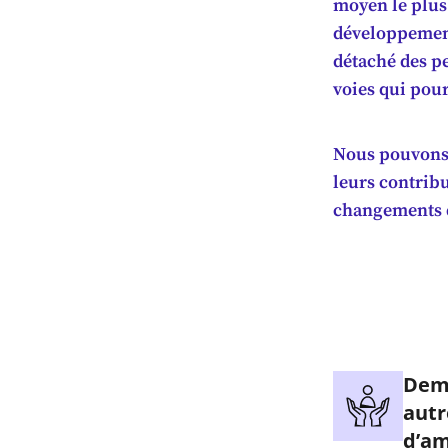
moyen le plus
développement
détaché des p
voies qui pou
Nous pouvons 
leurs contribu
changements 
Dema
autr
d’am