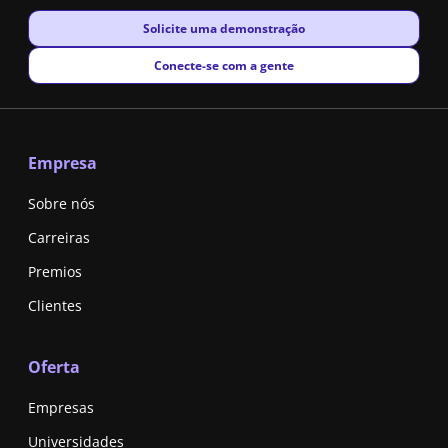
New window
Solicite uma demonstração
New window
Conecte-se com a gente
Empresa
Sobre nós
Carreiras
Premios
Clientes
Oferta
Empresas
Universidades