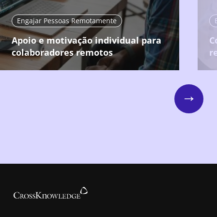
Engajar Pessoas Remotamente
Apoio e motivação individual para
C
colaboradores remotos
r
Next