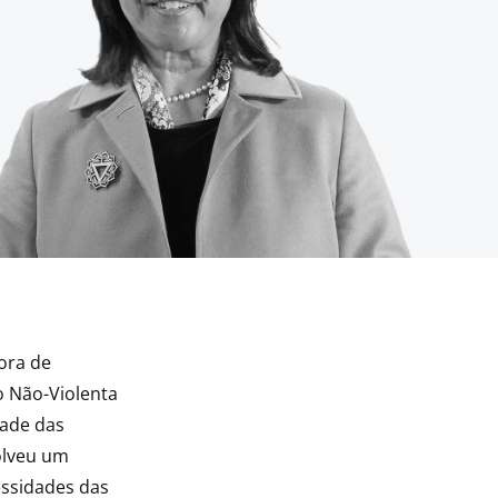
ora de
o Não-Violenta
dade das
olveu um
essidades das