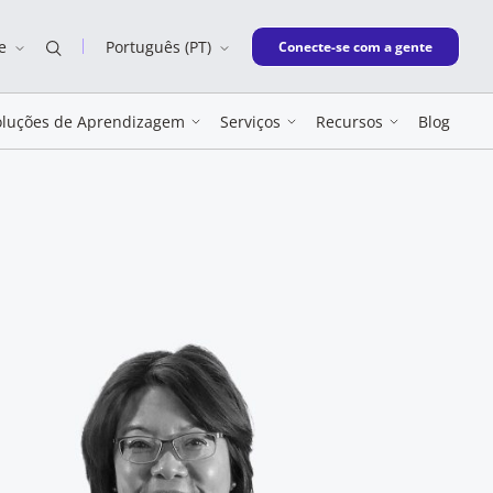
e
Português (PT)
New window
Conecte-se com a gente
oluções de Aprendizagem
Serviços
Recursos
Blog