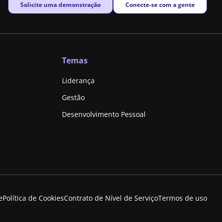
New window
New window
Solicite uma demonstração
Conecte-se com a gente
Temas
Liderança
Gestão
Desenvolvimento Pessoal
e
Política de Cookies
Contrato de Nível de Serviço
Termos de uso