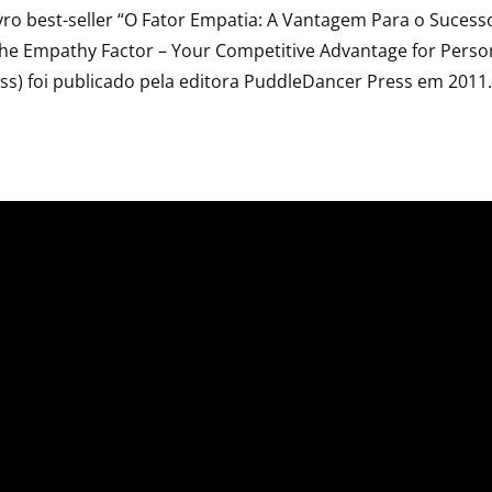
vro best-seller “O Fator Empatia: A Vantagem Para o Sucess
(The Empathy Factor – Your Competitive Advantage for Perso
ss) foi publicado pela editora PuddleDancer Press em 2011.