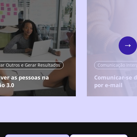
Nex
ar Outros e Gerar Resultados
Comunicação Inter
lver as pessoas na
Comunicar-se d
o 3.0
por e-mail