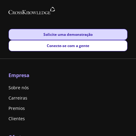
New window
Solicite uma demonstração
New window
Conecte-se com a gente
Empresa
Sobre nós
Carreiras
Premios
Clientes