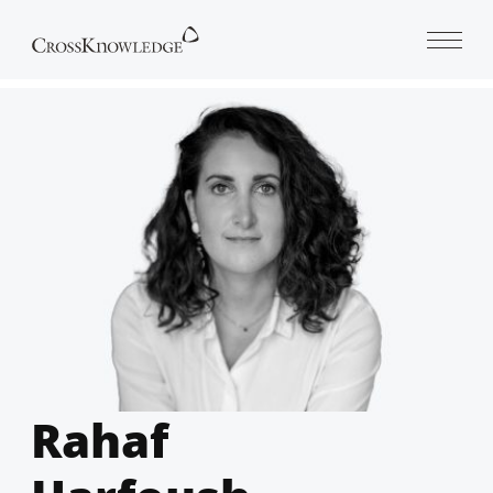
Open 
Rahaf