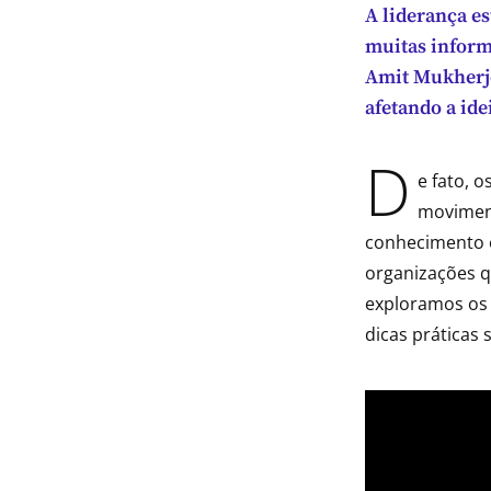
A liderança e
indow
muitas inform
Amit Mukherje
indow
afetando a ide
indow
D
e fato, 
indow
movimen
conhecimento e
organizações 
exploramos os 
dicas práticas