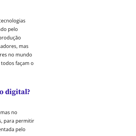
 tecnologias
ado pelo
 produção
oradores, mas
deres no mundo
e todos façam o
 digital?
emas no
s, para permitir
entada pelo