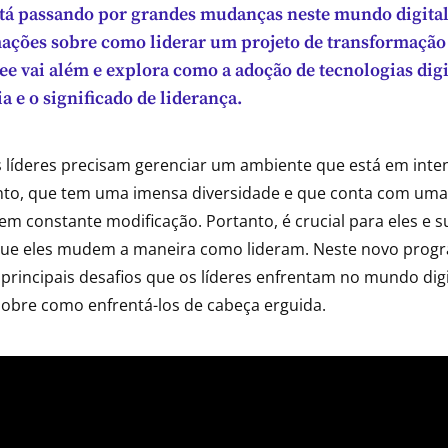
stá passando por grandes mudanças neste mundo digita
ações sobre como liderar um projeto de transformação 
e vai além e explora como a adoção de tecnologias digit
ia e o significado de liderança.
os líderes precisam gerenciar um ambiente que está em inte
to, que tem uma imensa diversidade e que conta com um
m constante modificação. Portanto, é crucial para eles e s
que eles mudem a maneira como lideram. Neste novo prog
principais desafios que os líderes enfrentam no mundo dig
 sobre como enfrentá-los de cabeça erguida.