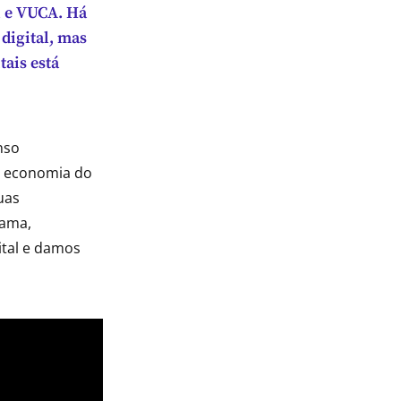
l e VUCA. Há
digital, mas
ais está
nso
a economia do
uas
rama,
ital e damos