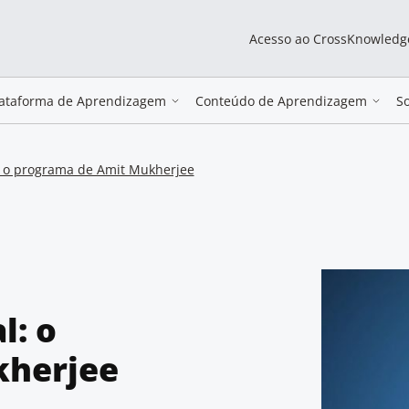
Acesso ao CrossKnowledg
lataforma de Aprendizagem
Conteúdo de Aprendizagem
S
l: o programa de Amit Mukherjee
l: o
kherjee