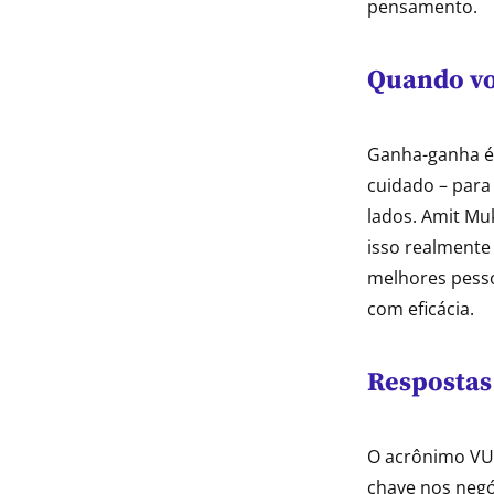
pensamento.
Quando vo
Ganha-ganha é 
cuidado – para
lados. Amit M
isso realmente 
melhores pesso
com eficácia.
Respostas
O acrônimo VUC
chave nos negó