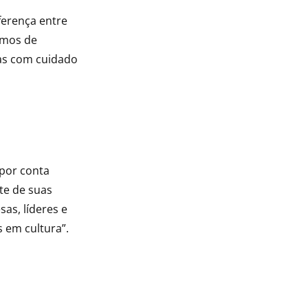
ferença entre
amos de
as com cuidado
 por conta
rte de suas
as, líderes e
 em cultura”.