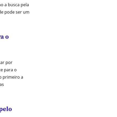
mo a busca pela
ade pode ser um
ra o
ar por
te para o
o primeiro a
as
pelo