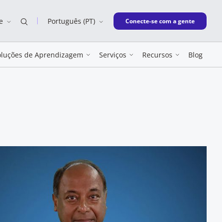
e
Português (PT)
New window
Conecte-se com a gente
oluções de Aprendizagem
Serviços
Recursos
Blog