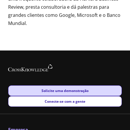
Review, presta consultoria e dá palestras para
grandes clientes como Google, Microsoft e o Banco
Mundial.
New window
Solicite uma demonstração
New window
Conecte-se com a gente
Empresa