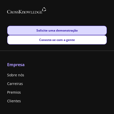
New window
Solicite uma demonstração
New window
Conecte-se com a gente
Empresa
Sobre nós
Carreiras
Premios
Clientes