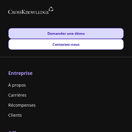
New window
Demander une démo
New window
Contactez-nous
Entreprise
À propos
Carrières
Récompenses
Clients