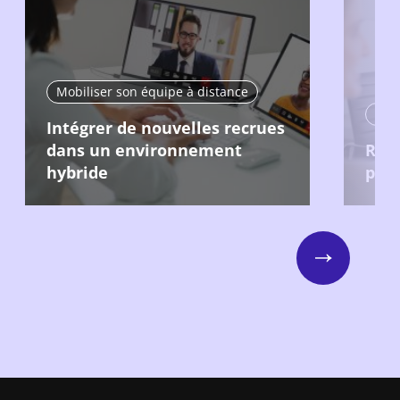
Mobiliser son équipe à distance
Mobi
Intégrer de nouvelles recrues
dans un environnement
Recr
hybride
pour
Next