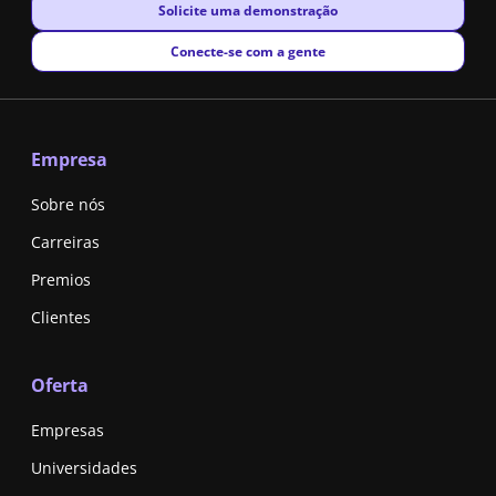
New window
Solicite uma demonstração
New window
Conecte-se com a gente
Empresa
Sobre nós
Carreiras
Premios
Clientes
Oferta
Empresas
Universidades