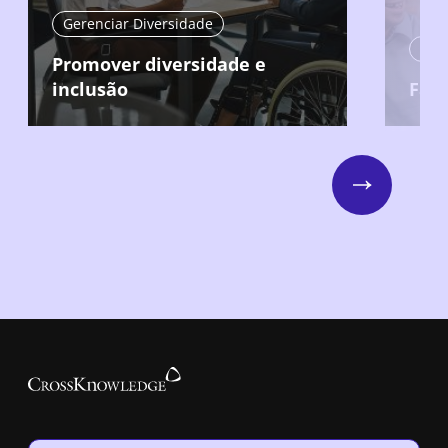
Gerenciar Diversidade
Ger
Promover diversidade e
inclusão
Faze
Next