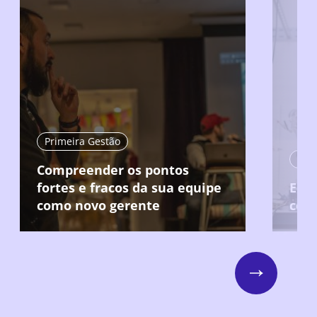
Primeira Gestão
Compreender os pontos
fortes e fracos da sua equipe
Ent
como novo gerente
col
Next