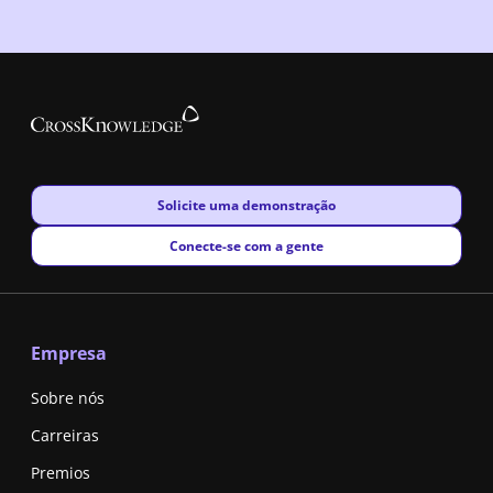
New window
Solicite uma demonstração
New window
Conecte-se com a gente
Empresa
Sobre nós
Carreiras
Premios