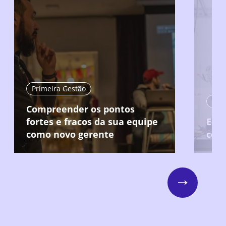
Primeira Gestão
Compreender os pontos
fortes e fracos da sua equipe
Ent
como novo gerente
col
Next