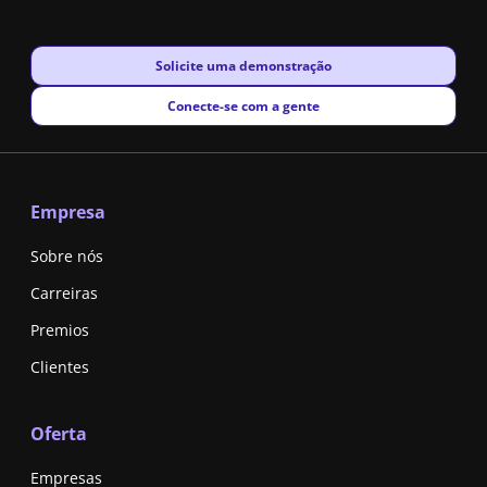
New window
Solicite uma demonstração
New window
Conecte-se com a gente
Empresa
Sobre nós
Carreiras
Premios
Clientes
Oferta
Empresas