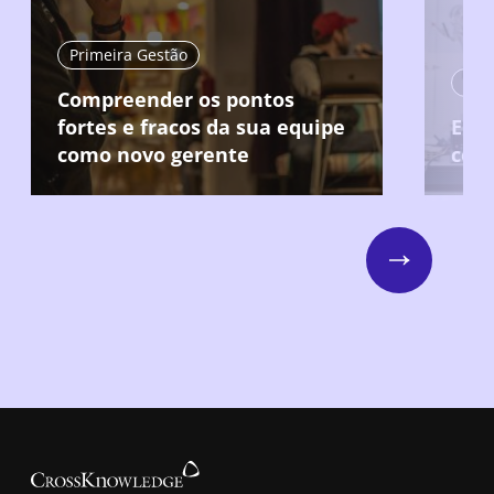
Primeira Gestão
Compreender os pontos
fortes e fracos da sua equipe
Ent
como novo gerente
col
Next