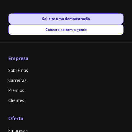
New window
Solicite uma demonstração
New window
Conecte-se com a gente
Empresa
Sobre nós
Carreiras
Premios
Clientes
Oferta
Empresas