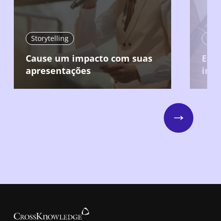
Storytelling
Stor
Cause um impacto com suas
Estr
apresentações
inte
Next