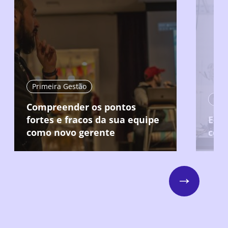
Primeira Gestão
Compreender os pontos
fortes e fracos da sua equipe
Ent
como novo gerente
col
Next