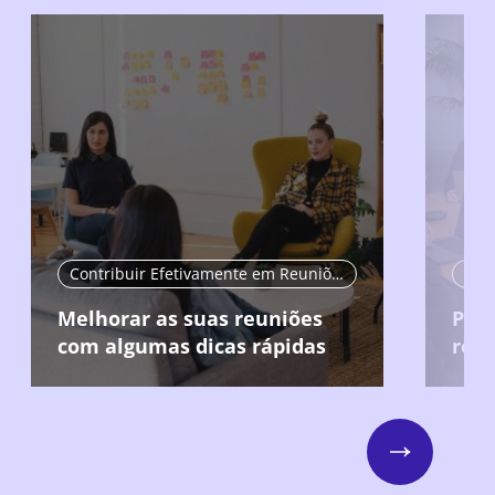
Contribuir Efetivamente em Reuniões
Real
Melhorar as suas reuniões
Pro
com algumas dicas rápidas
reu
Next