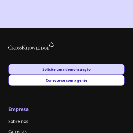
New window
Solicite uma demonstração
New window
Conecte-se com a gente
Empresa
Sobre nós
Carreiras