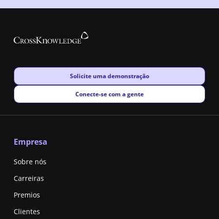
New window
Solicite uma demonstração
New window
Conecte-se com a gente
Empresa
Sobre nós
Carreiras
Premios
Clientes