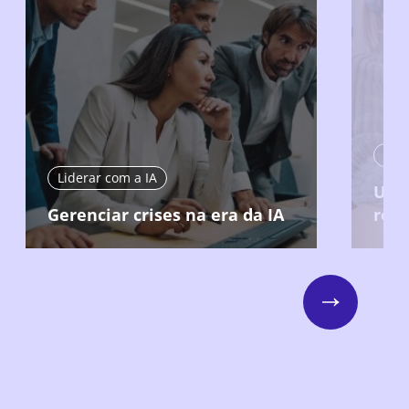
Lide
Liderar com a IA
Usar
Gerenciar crises na era da IA
resp
Next