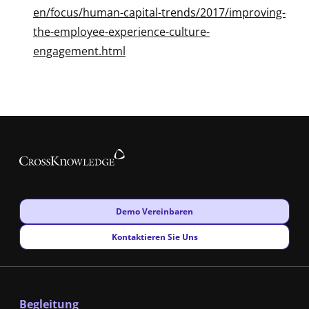
en/focus/human-capital-trends/2017/improving-
the-employee-experience-culture-
engagement.html
New window
Demo Vereinbaren
New window
Kontaktieren Sie Uns
Begleitung