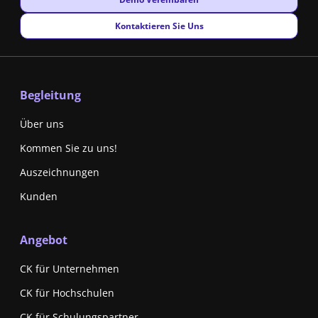
New window
Kontaktieren Sie Uns
Begleitung
Über uns
Kommen Sie zu uns!
Auszeichnungen
Kunden
Angebot
CK für Unternehmen
CK für Hochschulen
CK für Schulungspartner