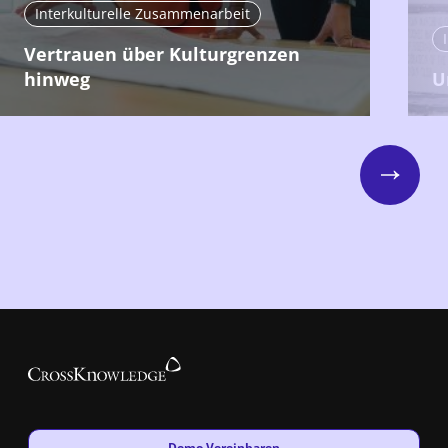
Interkulturelle Zusammenarbeit
Vertrauen über Kulturgrenzen
hinweg
U
Next
New window
Demo Vereinbaren