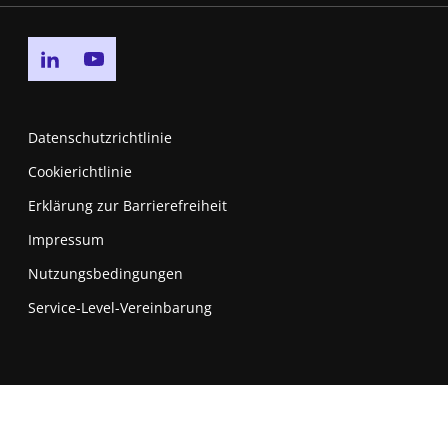
Go to linkedin page
Go to youtube page
Datenschutzrichtlinie
Cookierichtlinie
Erklärung zur Barrierefreiheit
Impressum
Nutzungsbedingungen
New window
Service-Level-Vereinbarung