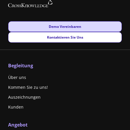
New window
Demo Vereinbaren
New window
Kontaktieren Sie Uns
Begleitung
Über uns
Kommen Sie zu uns!
Auszeichnungen
Kunden
Angebot