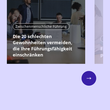
Zwischenmenschliche Führung
Die 20 schlechten
Zwi
Gewohnheiten vermeiden,
die Ihre Führungsfähigkeit
Fee
einschränken
prod
Next