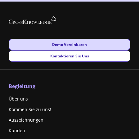
New window
Demo Vereinbaren
New window
Kontaktieren Sie Uns
Begleitung
Über uns
Kommen Sie zu uns!
Auszeichnungen
Kunden