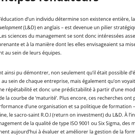
éducation d’un individu détermine son existence entière, la
evelopment
(L&D) en anglais – est devenue un pilier stratégi
 Les sciences du management se sont donc intéressées asse
prenante et à la manière dont les elles envisageaient sa mi
t au sein de leurs équipes.
t ainsi pu démontrer, non seulement qu’il était possible d’éc
n au sein de chaque entreprise, mais également qu’on voyai
une répétabilité et donc une prédictabilité à partir d’une mo
 de la courbe de ‘maturité’. Plus encore, ces recherches ont 
erformance d’une organisation et sa politique de formation 
ine, le sacro-saint R.O.I (return on investment) du L&D. À l’i
agement de la qualité de type ISO 9001 ou Six Sigma, des 
ent aujourd’hui à évaluer et améliorer la gestion de la for