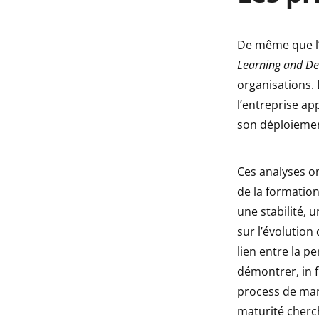
indow
De même que l’
indow
Learning and D
organisations.
l’entreprise ap
son déploiemen
Ces analyses on
de la formatio
une stabilité, 
sur l’évolution
lien entre la p
démontrer, in f
process de man
maturité cherch