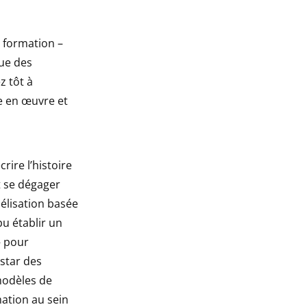
 formation –
que des
z tôt à
se en œuvre et
rire l’histoire
t se dégager
délisation basée
pu établir un
– pour
nstar des
modèles de
mation au sein