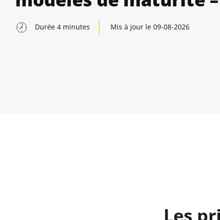
Durée
4
minutes
Mis à jour le
09-08-2026
indow
Les pr
indow