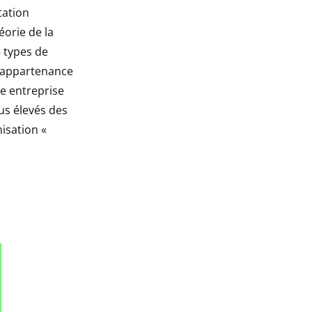
tation
éorie de la
5 types de
d’appartenance
ne entreprise
lus élevés des
isation «