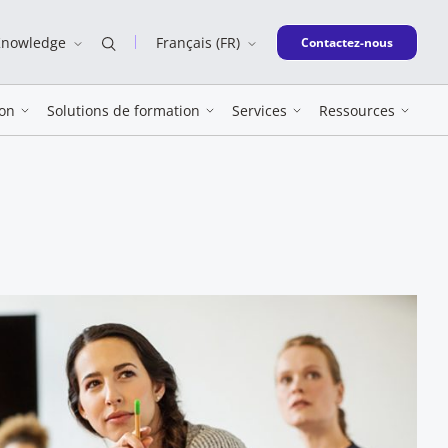
Knowledge
Français (FR)
New window
Contactez-nous
on
Solutions de formation
Services
Ressources