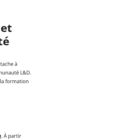
 et
té
tache à
ommunauté L&D.
la formation
w
. À partir