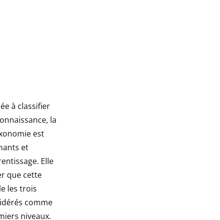
e à classifier
connaissance, la
taxonomie est
nants et
rentissage. Elle
er que cette
e les trois
nsidérés comme
miers niveaux.