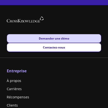
New window
Demander une démo
New window
Contactez-nous
Entreprise
À propos
Carrières
Récompenses
Clients