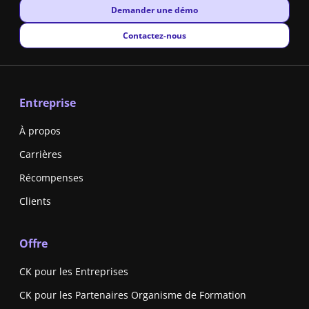
New window
Demander une démo
New window
Contactez-nous
Entreprise
À propos
Carrières
Récompenses
Clients
Offre
CK pour les Entreprises
CK pour les Partenaires Organisme de Formation