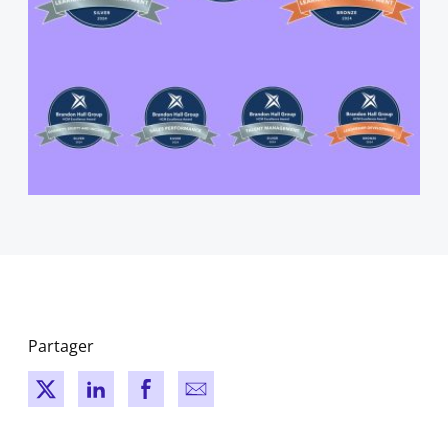
Partager
New window
New window
New window
New window