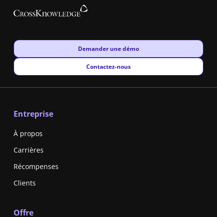
New window
Demander une démo
New window
Contactez-nous
Entreprise
À propos
Carrières
Récompenses
Clients
Offre