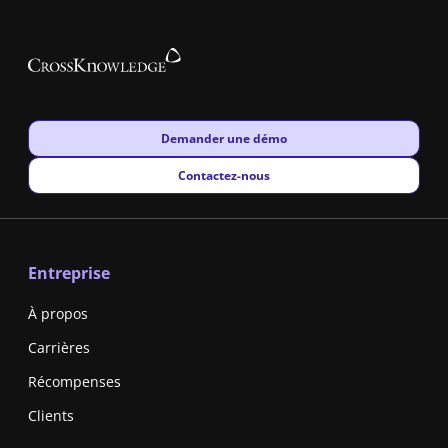
New window
Demander une démo
New window
Contactez-nous
Entreprise
À propos
Carrières
Récompenses
Clients