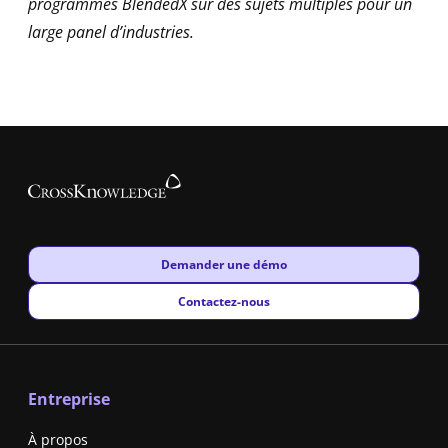
programmes BlendedX sur des sujets multiples pour un
large panel d’industries.
New window
Demander une démo
New window
Contactez-nous
Entreprise
À propos