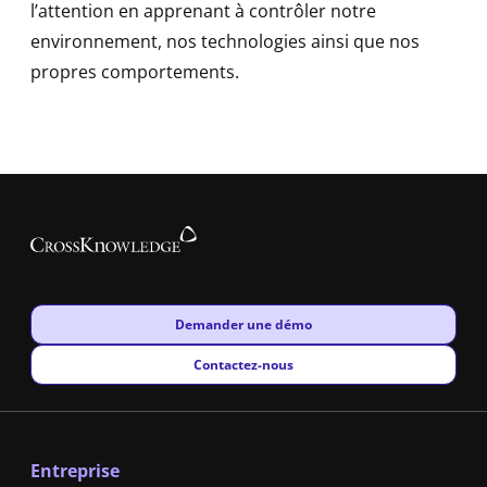
l’attention en apprenant à contrôler notre
environnement, nos technologies ainsi que nos
propres comportements.
New window
Demander une démo
New window
Contactez-nous
Entreprise