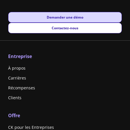
New window
Demander une démo
New window
Contactez-nous
Entreprise
À propos
Carrières
Récompenses
Clients
Offre
CK pour les Entreprises