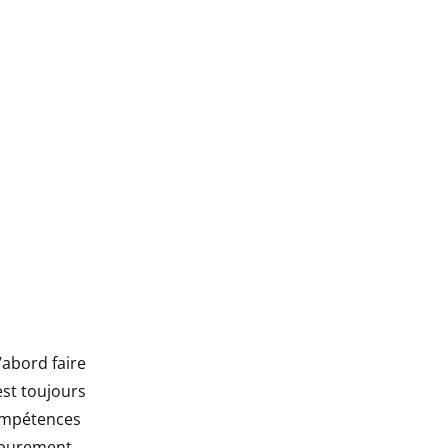
d’abord faire
est toujours
compétences
s purement