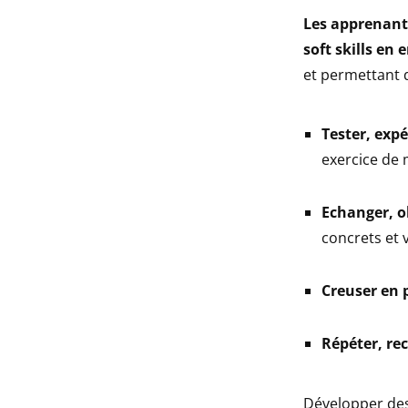
Les apprenant
soft skills en 
et permettant d
Tester, exp
exercice de 
Echanger, ob
concrets et v
Creuser en 
Répéter, r
Développer des