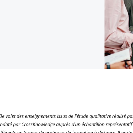
e 3e volet des enseignements issus de l’étude qualitative réalisé p
daté par CrossKnowledge auprès d’un échantillon représentatif d
fférents en termes de pratiques de formation à distance. Il porte s