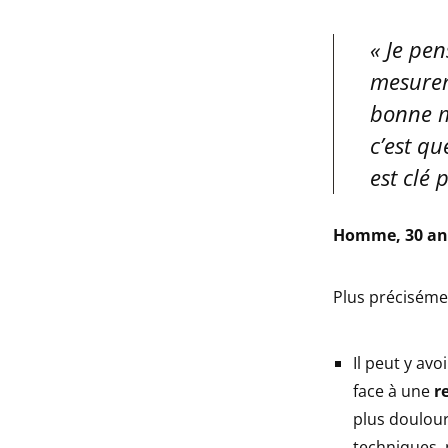
Je pen
mesurer
bonne ma
c’est q
est clé 
Homme, 30 an
Plus préciséme
Il peut y avo
face à une
re
plus doulou
techniques,