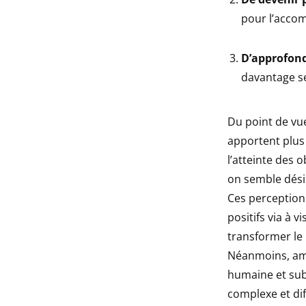
pour l’acco
D’approfond
davantage se
Du point de vue
apportent plus 
l’atteinte des o
on semble désir
Ces perceptions
positifs via à 
transformer le 
Néanmoins, amé
humaine et sub
complexe et dif