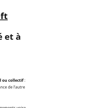
ft
 et à
 ou collectif
:
nce de l’autre
ngements voire