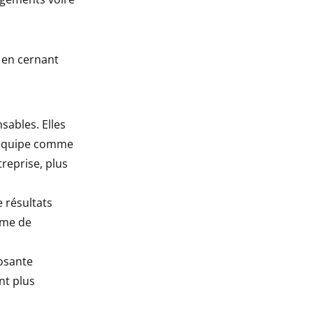
en cernant
sables. Elles
e équipe comme
treprise, plus
e résultats
même de
posante
nt plus