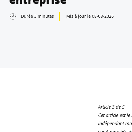
Durée
3
minutes
Mis à jour le
08-08-2026
Article 3 de 5
indow
Cet article est l
indépendant man
indow
sur 4 marchés di