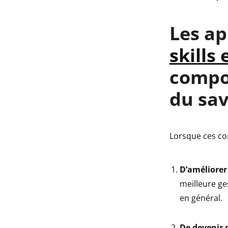
Les ap
skills
compos
du sav
Lorsque ces co
D’améliorer 
meilleure ge
en général.
De devenir p