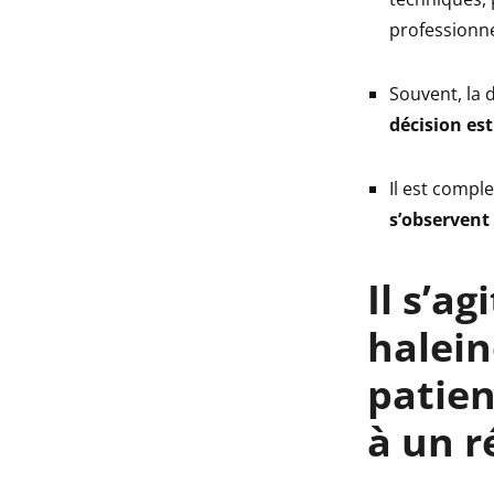
professionne
Souvent, la d
décision est
Il est compl
s’observent
Il s’agi
halein
patien
à un r