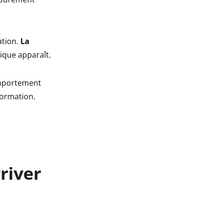
ation.
La
ique apparaît.
comportement
formation.
river