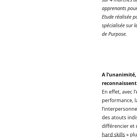
indow
apprenants pour 
Etude réalisée p
indow
spécialisée sur
de Purpose.
A l’unanimité,
reconnaissent
En effet, avec l
performance, la
l’interpersonn
des atouts ind
différencier et
hard skills
» plu