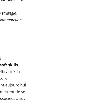
 stratégie,
nsommateur et
s
ft skills.
ficacité, la
ncore
nt aujourd’hui
rmettent de se
associées aux «