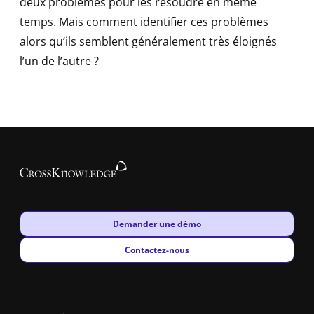
deux problèmes pour les résoudre en même
temps. Mais comment identifier ces problèmes
alors qu’ils semblent généralement très éloignés
l’un de l’autre ?
New window
Demander une démo
New window
Contactez-nous