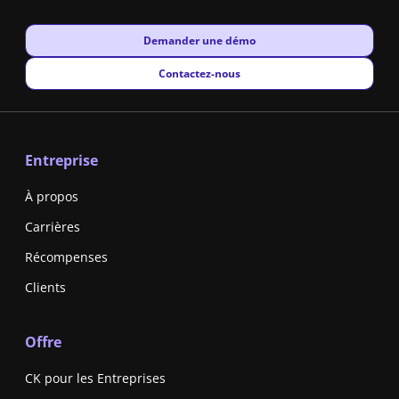
New window
Demander une démo
New window
Contactez-nous
Entreprise
À propos
Carrières
Récompenses
Clients
Offre
CK pour les Entreprises