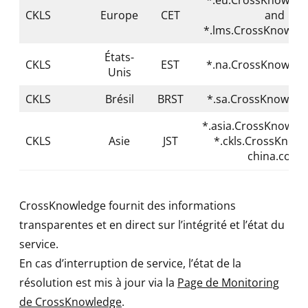
CKLS
Europe
CET
and
*.lms.CrossKnowle
États-
CKLS
EST
*.na.CrossKnowled
Unis
CKLS
Brésil
BRST
*.sa.CrossKnowled
*.asia.CrossKnowle
CKLS
Asie
JST
*.ckls.CrossKnowl
china.com
CrossKnowledge fournit des informations
transparentes et en direct sur l’intégrité et l’état du
service.
En cas d’interruption de service, l’état de la
résolution est mis à jour via la
Page de Monitoring
de CrossKnowledge
.