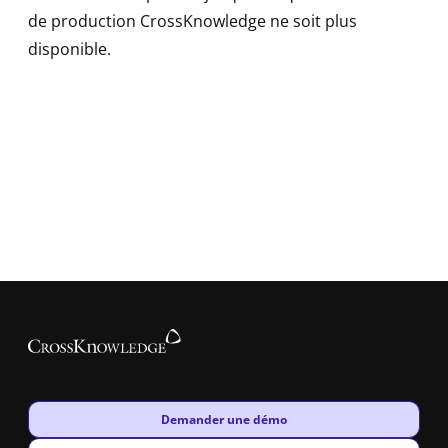
de production CrossKnowledge ne soit plus
disponible.
New window
Demander une démo