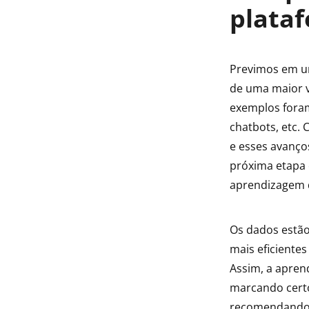
plata
Previmos em um
de uma maior v
exemplos foram:
chatbots, etc.
e esses avanço
próxima etapa 
aprendizagem d
Os dados estã
mais eficientes
Assim, a apre
marcando cert
recomendando-o