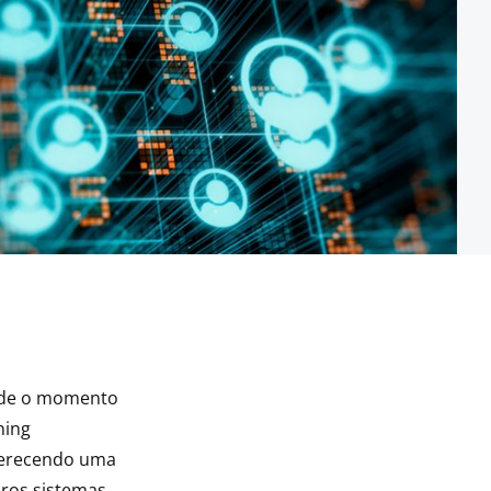
sde o momento
ning
ferecendo uma
ros sistemas