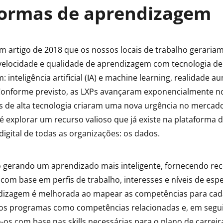
formas de aprendizagem
 artigo de 2018 que os nossos locais de trabalho geraria
elocidade e qualidade de aprendizagem com tecnologia de
 inteligência artificial (IA) e machine learning, realidade 
 Conforme previsto, as LXPs avançaram exponencialmente n
s de alta tecnologia criaram uma nova urgência no mercado
é explorar um recurso valioso que já existe na plataforma 
igital de todas as organizações: os dados.
o gerando um aprendizado mais inteligente, fornecendo r
 com base em perfis de trabalho, interesses e níveis de espe
ndizagem é melhorada ao mapear as competências para cad
os programas como competências relacionadas e, em segu
s com base nas skills necessárias para o plano de carreira