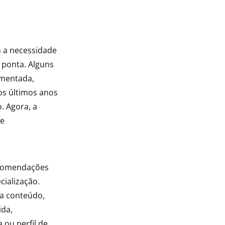
m a necessidade
 ponta. Alguns
aumentada,
os últimos anos
. Agora, a
de
ecomendações
cialização.
a conteúdo,
ida,
 ou perfil de