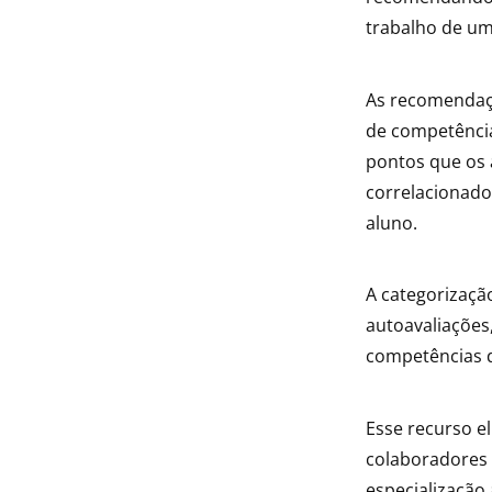
trabalho de um
As recomendaçõ
de competência
pontos que os 
correlacionado
aluno.
A categorizaçã
autoavaliaçõe
competências 
Esse recurso e
colaboradores 
especialização