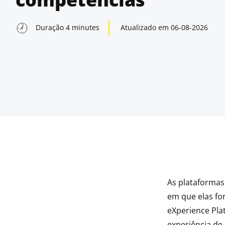
Duração
4
minutes
Atualizado em
06-08-2026
As plataforma
indow
em que elas fo
eXperience Pla
indow
experiência de