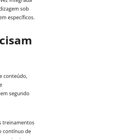
vez integrada
ndizagem sob
m específicos.
ecisam
e conteúdo,
e
ar em segundo
s treinamentos
 contínuo de