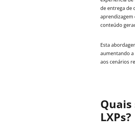
indow
de entrega de 
aprendizagem d
indow
conteúdo gerad
Esta abordagem
aumentando a s
aos cenários r
Quais 
LXPs?