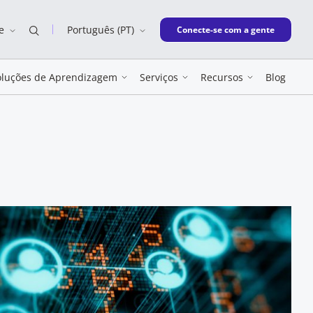
e
Português (PT)
New window
Conecte-se com a gente
oluções de Aprendizagem
Serviços
Recursos
Blog