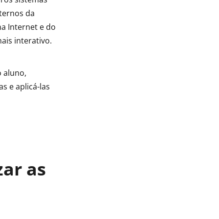
nternos da
a Internet e do
is interativo.
 aluno,
 e aplicá-las
zar as