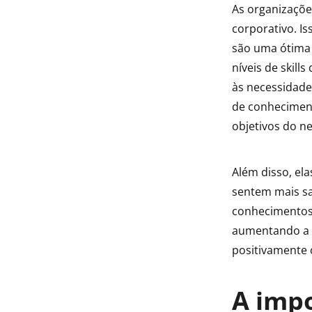
As organizaçõ
corporativo. I
são uma ótima 
níveis de skill
às necessidades
de conheciment
objetivos do n
Além disso, el
sentem mais sa
conhecimentos 
aumentando a 
positivamente 
A impo