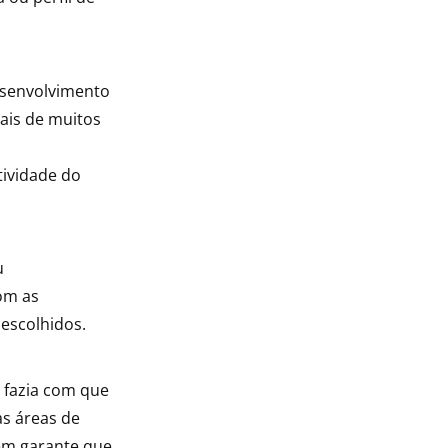
esenvolvimento
ais de muitos
tividade do
u
om as
escolhidos.
 fazia com que
s áreas de
ém garante que