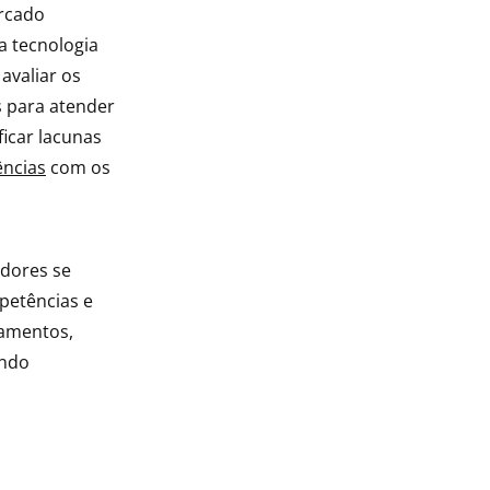
rcado
a tecnologia
avaliar os
s para atender
ficar lacunas
ncias
com os
adores se
petências e
tamentos,
ando