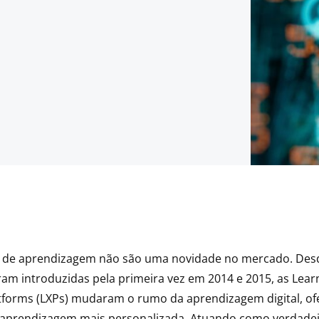
s de aprendizagem não são uma novidade no mercado. De
ram introduzidas pela primeira vez em 2014 e 2015, as Lear
tforms (LXPs) mudaram o rumo da aprendizagem digital, o
 aprendizagem mais personalizada. Atuando como verdadei