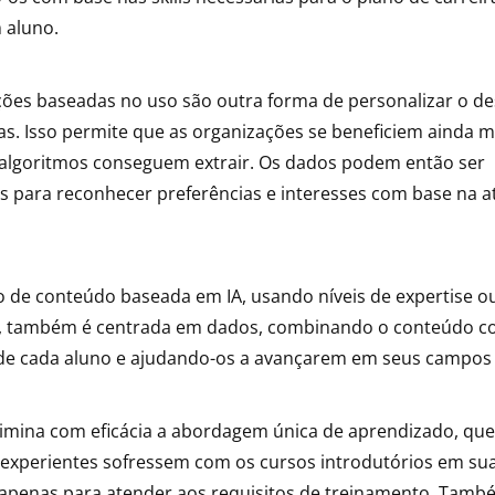
 aluno.
es baseadas no uso são outra forma de personalizar o d
s. Isso permite que as organizações se beneficiem ainda m
algoritmos conseguem extrair. Os dados podem então ser
s para reconhecer preferências e interesses com base na a
o de conteúdo baseada em IA, usando níveis de expertise o
s, também é centrada em dados, combinando o conteúdo c
de cada aluno e ajudando-os a avançarem em seus campos 
limina com eficácia a abordagem única de aprendizado, que
experientes sofressem com os cursos introdutórios em sua
 apenas para atender aos requisitos de treinamento. Tamb