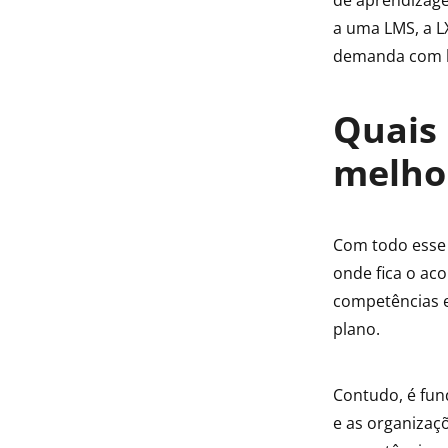
de aprendizage
a uma LMS, a L
demanda com ba
Quais 
melho
Com todo esse
onde fica o ac
competências e 
plano.
Contudo, é fun
e as organiza