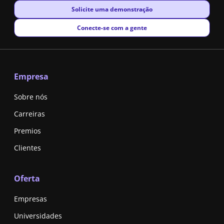
New window
Solicite uma demonstração
New window
Conecte-se com a gente
Empresa
Sobre nós
Carreiras
Premios
Clientes
Oferta
Empresas
Universidades