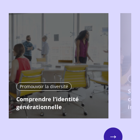
Prom
Promouvoir la diversité
Surm
Comprendre l’identité
coll
générationnelle
inte