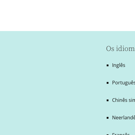
Os idiom
Inglês
Português
Chinês si
Neerland
Francês