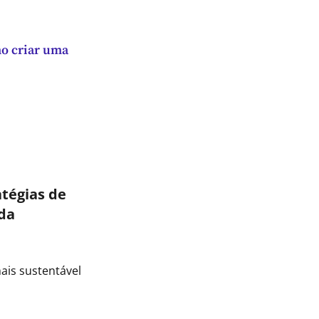
mo criar uma
atégias de
da
ais sustentável