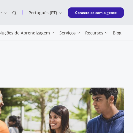
e
Português (PT)
New window
Conecte-se com a gente
oluções de Aprendizagem
Serviços
Recursos
Blog