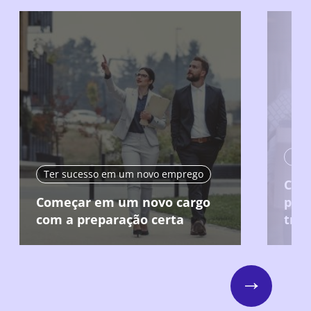
Ter
Ter sucesso em um novo emprego
Cau
Começar em um novo cargo
posi
com a preparação certa
trab
Next