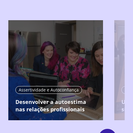
Assertividade e Autoconfiança
Asse
Desenvolver a autoestima
Usar
nas relações profissionais
situ